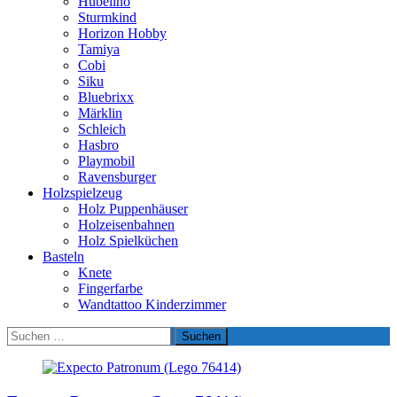
Hubelino
Sturmkind
Horizon Hobby
Tamiya
Cobi
Siku
Bluebrixx
Märklin
Schleich
Hasbro
Playmobil
Ravensburger
Holzspielzeug
Holz Puppenhäuser
Holzeisenbahnen
Holz Spielküchen
Basteln
Knete
Fingerfarbe
Wandtattoo Kinderzimmer
Suchen
nach: