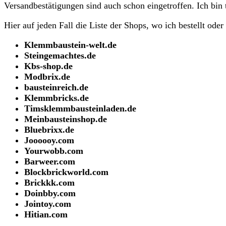
Versandbestätigungen sind auch schon eingetroffen. Ich bin t
Hier auf jeden Fall die Liste der Shops, wo ich bestellt oder
Klemmbaustein-welt.de
Steingemachtes.de
Kbs-shop.de
Modbrix.de
bausteinreich.de
Klemmbricks.de
Timsklemmbausteinladen.de
Meinbausteinshop.de
Bluebrixx.de
Joooooy.com
Yourwobb.com
Barweer.com
Blockbrickworld.com
Brickkk.com
Doinbby.com
Jointoy.com
Hitian.com