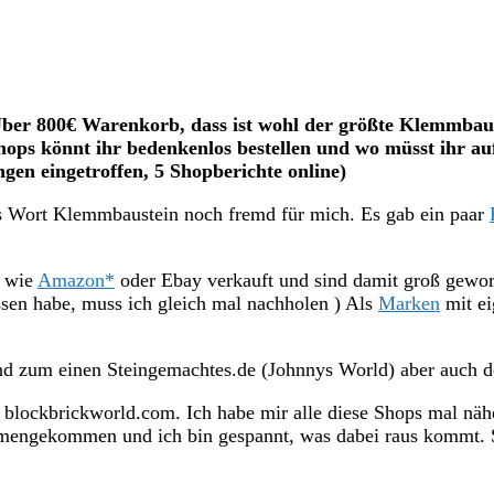
 Über 800€ Warenkorb, dass ist wohl der größte Klemmba
ps könnt ihr bedenkenlos bestellen und wo müsst ihr auf
gen eingetroffen, 5 Shopberichte online)
s Wort Klemmbaustein noch fremd für mich. Es gab ein paar
n wie
Amazon*
oder Ebay verkauft und sind damit groß gewo
essen habe, muss ich gleich mal nachholen ) Als
Marken
mit ei
d zum einen Steingemachtes.de (Johnnys World) aber auch de
blockbrickworld.com. Ich habe mir alle diese Shops mal näher
ngekommen und ich bin gespannt, was dabei raus kommt. So 