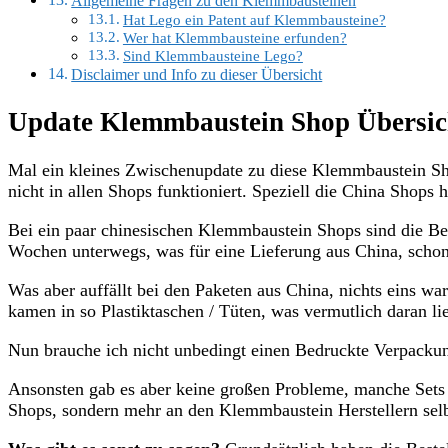
Allgemeine Fragen zu den Klemmbausteinen
Hat Lego ein Patent auf Klemmbausteine?
Wer hat Klemmbausteine erfunden?
Sind Klemmbausteine Lego?
Disclaimer und Info zu dieser Übersicht
Update Klemmbaustein Shop Übersic
Mal ein kleines Zwischenupdate zu diese Klemmbaustein Sho
nicht in allen Shops funktioniert. Speziell die China Shops
Bei ein paar chinesischen Klemmbaustein Shops sind die B
Wochen unterwegs, was für eine Lieferung aus China, schon 
Was aber auffällt bei den Paketen aus China, nichts eins wa
kamen in so Plastiktaschen / Tüten, was vermutlich daran li
Nun brauche ich nicht unbedingt einen Bedruckte Verpacku
Ansonsten gab es aber keine großen Probleme, manche Sets 
Shops, sondern mehr an den Klemmbaustein Herstellern selb