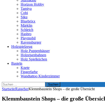
Sturmkind
Horizon Hobby
Tamiya
Cobi
Siku
Bluebrixx
Märklin
Schleich
Hasbro
Playmobil
Ravensburger
Holzspielzeug
Holz Puppenhäuser
Holzeisenbahnen
Holz Spielküchen
Basteln
Knete
Fingerfarbe
Wandtattoo Kinderzimmer
Suchen
nach:
Startseite
Ratgeber
Klemmbaustein Shops – die große Übersicht
Klemmbaustein Shops – die große Übersic