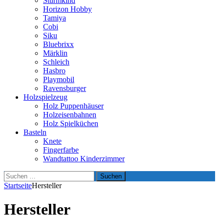
Sturmkind
Horizon Hobby
Tamiya
Cobi
Siku
Bluebrixx
Märklin
Schleich
Hasbro
Playmobil
Ravensburger
Holzspielzeug
Holz Puppenhäuser
Holzeisenbahnen
Holz Spielküchen
Basteln
Knete
Fingerfarbe
Wandtattoo Kinderzimmer
Suchen
nach:
Startseite
Hersteller
Hersteller