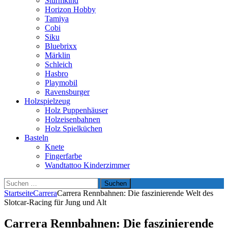
Sturmkind
Horizon Hobby
Tamiya
Cobi
Siku
Bluebrixx
Märklin
Schleich
Hasbro
Playmobil
Ravensburger
Holzspielzeug
Holz Puppenhäuser
Holzeisenbahnen
Holz Spielküchen
Basteln
Knete
Fingerfarbe
Wandtattoo Kinderzimmer
Suchen
nach:
Startseite
Carrera
Carrera Rennbahnen: Die faszinierende Welt des
Slotcar-Racing für Jung und Alt
Carrera Rennbahnen: Die faszinierende