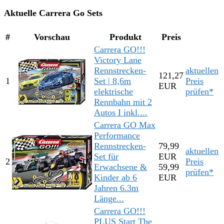
Aktuelle Carrera Go Sets
#
Vorschau
Produkt
Preis
Carrera GO!!!
Victory Lane
Rennstrecken-
aktuellen
121,27
1
Set | 8,6m
Preis
EUR
elektrische
prüfen*
Rennbahn mit 2
Autos I inkl....
Carrera GO Max
Performance
Rennstrecken-
79,99
aktuellen
Set für
EUR
2
Preis
Erwachsene &
59,99
prüfen*
Kinder ab 6
EUR
Jahren 6.3m
Länge...
Carrera GO!!!
PLUS Start The