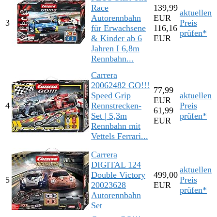
Race
139,99
aktuellen
Autorennbahn
EUR
3
Preis
für Erwachsene
116,16
prüfen*
& Kinder ab 6
EUR
Jahren I 6,8m
Rennbahn...
Carrera
20062482 GO!!!
77,99
Speed Grip
aktuellen
EUR
4
Rennstrecken-
Preis
61,99
Set | 5,3m
prüfen*
EUR
Rennbahn mit
Vettels Ferrari...
Carrera
DIGITAL 124
aktuellen
Double Victory
499,00
5
Preis
20023628
EUR
prüfen*
Autorennbahn
Set