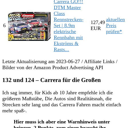
Carrera GO!!!
DTM Master
Class
Rennstrecken-
aktuellen
127,49
6
Set | 8.9m
Preis
EUR
elektrische
prüfen*
Rennbahn mit
Ekströms &
Rasts...
Letzte Aktualisierung am 2023-06-27 / Affiliate Links /
Bilder von der Amazon Product Advertising API
132 und 124 – Carrera für die Großen
Ich sag immer, für Kids ab 10 Jahre empfehle ich die
größeren Maßstäbe, Die Autos sind Realitätsnah, die
Strecken sehr lang und das Carrera Fahren macht einfach
mehr spaß-.
Hier muss ich aber eine Warnhinweis unter
bringen, 2 Punkte, zum einen braucht ihr