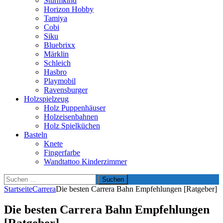
Sturmkind
Horizon Hobby
Tamiya
Cobi
Siku
Bluebrixx
Märklin
Schleich
Hasbro
Playmobil
Ravensburger
Holzspielzeug
Holz Puppenhäuser
Holzeisenbahnen
Holz Spielküchen
Basteln
Knete
Fingerfarbe
Wandtattoo Kinderzimmer
Suchen
nach:
Startseite
Carrera
Die besten Carrera Bahn Empfehlungen [Ratgeber]
Die besten Carrera Bahn Empfehlungen