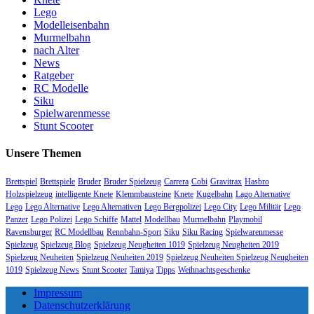
Lego
Modelleisenbahn
Murmelbahn
nach Alter
News
Ratgeber
RC Modelle
Siku
Spielwarenmesse
Stunt Scooter
Unsere Themen
Brettspiel
Brettspiele
Bruder
Bruder Spielzeug
Carrera
Cobi
Gravitrax
Hasbro
Holzspielzeug
intelligente Knete
Klemmbausteine
Knete
Kugelbahn
Lago Alternative
Lego
Lego Alternative
Lego Alternativen
Lego Bergpolizei
Lego City
Lego Militär
Lego
Panzer
Lego Polizei
Lego Schiffe
Mattel
Modellbau
Murmelbahn
Playmobil
Ravensburger
RC Modellbau
Rennbahn-Sport
Siku
Siku Racing
Spielwarenmesse
Spielzeug
Spielzeug Blog
Spielzeug Neugheiten 1019
Spielzeug Neugheiten 2019
Spielzeug Neuheiten
Spielzeug Neuheiten 2019
Spielzeug Neuheiten Spielzeug Neugheiten
1019
Spielzeug News
Stunt Scooter
Tamiya
Tipps
Weihnachtsgeschenke
Impressum
Datenschutzerklärung