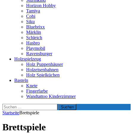
Sturmkind
Horizon Hobby
Tamiya
Cobi
Siku
Bluebrixx
Märklin
Schleich
Hasbro
Playmobil
Ravensburger
Holzspielzeug
Holz Puppenhäuser
Holzeisenbahnen
Holz Spielküchen
Basteln
Knete
Fingerfarbe
Wandtattoo Kinderzimmer
Suchen
nach:
Startseite
Brettspiele
Brettspiele