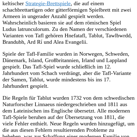
keltischer
Strategie-Brettspiele
, die auf einem
schachbrettartigen oder gitterförmigen Spielbrett mit zwei
Armeen in ungerader Anzahl gespielt werden.
Wahrscheinlich basieren sie auf dem römischen Spiel
Ludus latrunculorum. Zu den Namen der verschiedenen
Varianten von Tafl gehören Hnefatafl, Tablut, Tawlbwrdd,
Brandubh, Ard Rí und Alea Evangelii.
Spiele der Tafl-Familie wurden in Norwegen, Schweden,
Dänemark, Island, Großbritannien, Irland und Lappland
gespielt. Das Tafl-Spiel wurde schließlich im 12.
Jahrhundert vom Schach verdrängt, aber die Tafl-Variante
der Samen, Tablut, wurde mindestens bis ins 17.
Jahrhundert gespielt.
Die Regeln für Tablut wurden 1732 von dem schwedischen
Naturforscher Linnaeus niedergeschrieben und 1811 aus
dem Lateinischen ins Englische übersetzt. Alle modernen
Tafl-Spiele beruhen auf der Übersetzung von 1811, die
viele Fehler enthielt. Neue Regeln wurden hinzugefügt, um
die aus diesen Fehlern resultierenden Probleme zu
beheben, was zur Schaffung einer modernen Familie von