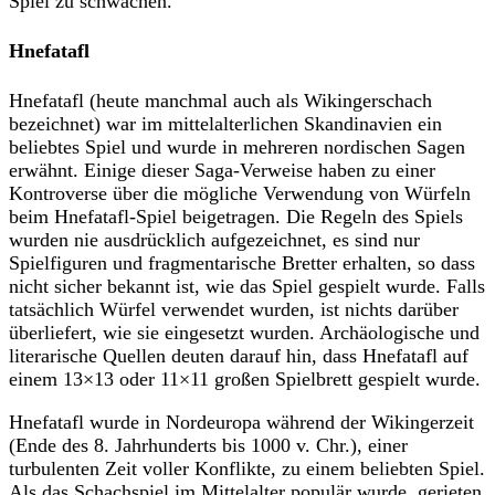
Spiel zu schwächen.
Hnefatafl
Hnefatafl (heute manchmal auch als Wikingerschach
bezeichnet) war im mittelalterlichen Skandinavien ein
beliebtes Spiel und wurde in mehreren nordischen Sagen
erwähnt. Einige dieser Saga-Verweise haben zu einer
Kontroverse über die mögliche Verwendung von Würfeln
beim Hnefatafl-Spiel beigetragen. Die Regeln des Spiels
wurden nie ausdrücklich aufgezeichnet, es sind nur
Spielfiguren und fragmentarische Bretter erhalten, so dass
nicht sicher bekannt ist, wie das Spiel gespielt wurde. Falls
tatsächlich Würfel verwendet wurden, ist nichts darüber
überliefert, wie sie eingesetzt wurden. Archäologische und
literarische Quellen deuten darauf hin, dass Hnefatafl auf
einem 13×13 oder 11×11 großen Spielbrett gespielt wurde.
Hnefatafl wurde in Nordeuropa während der Wikingerzeit
(Ende des 8. Jahrhunderts bis 1000 v. Chr.), einer
turbulenten Zeit voller Konflikte, zu einem beliebten Spiel.
Als das Schachspiel im Mittelalter populär wurde, gerieten