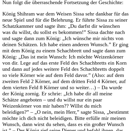
Nun folgt die überraschende Fortsetzung der Geschichte:
König Shihram war dem Weisen Sissa sehr dankbar für das
neue Spiel und für die Belehrung. Er führte Sissa zu seiner
Schatzkammer und sagte ihm: „Du darfst dir wünschen
was du willst, du sollst es bekommen!” Sissa dachte nach
und sagte dann zum König: „Ich wünsche mir nichts von
deinen Schätzen. Ich habe einen anderen Wunsch.” Er ging
mit dem König zu einem Schachbrett und sagte dann zum
König: „Das ist mein Wunsch: Ich möchte Weizenkörner
von dir. Lege auf das erste Feld des Schachbretts ein Korn
und dann auf jedes weitere Feld des Schachbretts doppelt
so viele Körner wie auf dem Feld davor.” (Also: auf dem
zweiten Feld 2 Körner, auf dem dritten Feld 4 Körner, auf
dem vierten Feld 8 Körner und so weiter…) – Da wurde
der König zornig. Er schrie: „Ich habe dir all meine
Schätze angeboten – und du willst nur ein paar
Weizenkörner von mir haben?? Willst du mich
beleidigen?” – „O nein, mein Herr,” sagte Sissa, „bestimmt
möchte ich dich nicht beleidigen. Bitte erfülle mir meinen
Wunsch, dann wirst du sehen, dass es ein großer Wunsch
ist.” – Der König rief seine Diener und befahl ihnen, das