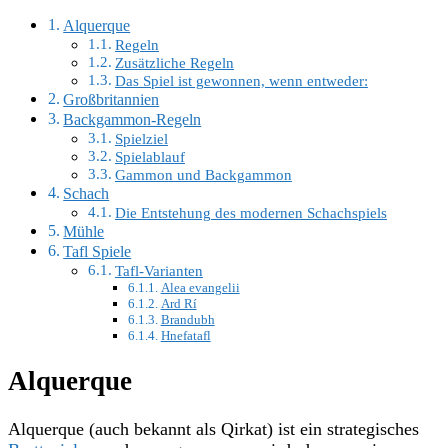
Alquerque
Regeln
Zusätzliche Regeln
Das Spiel ist gewonnen, wenn entweder:
Großbritannien
Backgammon-Regeln
Spielziel
Spielablauf
Gammon und Backgammon
Schach
Die Entstehung des modernen Schachspiels
Mühle
Tafl Spiele
Tafl-Varianten
Alea evangelii
Ard Rí
Brandubh
Hnefatafl
Alquerque
Alquerque (auch bekannt als Qirkat) ist ein strategisches