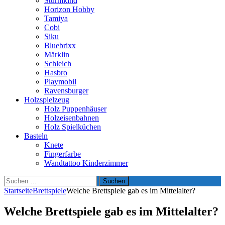
Sturmkind
Horizon Hobby
Tamiya
Cobi
Siku
Bluebrixx
Märklin
Schleich
Hasbro
Playmobil
Ravensburger
Holzspielzeug
Holz Puppenhäuser
Holzeisenbahnen
Holz Spielküchen
Basteln
Knete
Fingerfarbe
Wandtattoo Kinderzimmer
Suchen
nach:
Startseite
Brettspiele
Welche Brettspiele gab es im Mittelalter?
Welche Brettspiele gab es im Mittelalter?