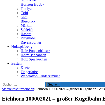
Sturmkind
Horizon Hobby
Tamiya
Cobi
Siku
Bluebrixx
Märklin
Schleich
Hasbro
Playmobil
Ravensburger
Holzspielzeug
Holz Puppenhäuser
Holzeisenbahnen
Holz Spielküchen
Basteln
Knete
Fingerfarbe
Wandtattoo Kinderzimmer
Suchen
nach:
Startseite
Murmelbahn
Eichhorn 100002021 – großer Kugelbahn Baus
Eichhorn 100002021 – großer Kugelbahn 