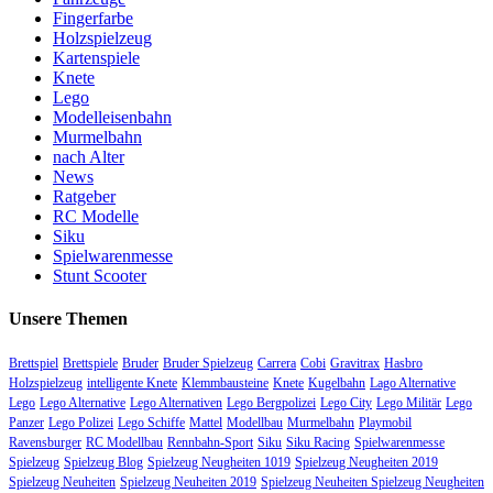
Fingerfarbe
Holzspielzeug
Kartenspiele
Knete
Lego
Modelleisenbahn
Murmelbahn
nach Alter
News
Ratgeber
RC Modelle
Siku
Spielwarenmesse
Stunt Scooter
Unsere Themen
Brettspiel
Brettspiele
Bruder
Bruder Spielzeug
Carrera
Cobi
Gravitrax
Hasbro
Holzspielzeug
intelligente Knete
Klemmbausteine
Knete
Kugelbahn
Lago Alternative
Lego
Lego Alternative
Lego Alternativen
Lego Bergpolizei
Lego City
Lego Militär
Lego
Panzer
Lego Polizei
Lego Schiffe
Mattel
Modellbau
Murmelbahn
Playmobil
Ravensburger
RC Modellbau
Rennbahn-Sport
Siku
Siku Racing
Spielwarenmesse
Spielzeug
Spielzeug Blog
Spielzeug Neugheiten 1019
Spielzeug Neugheiten 2019
Spielzeug Neuheiten
Spielzeug Neuheiten 2019
Spielzeug Neuheiten Spielzeug Neugheiten