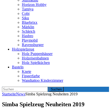
Sturmkind
Horizon Hobby
Tamiya
Cobi
Siku
Bluebrixx
Märklin
Schleich
Hasbro
Playmobil
Ravensburger
Holzspielzeug
Holz Puppenhäuser
Holzeisenbahnen
Holz Spielküchen
Basteln
Knete
Fingerfarbe
Wandtattoo Kinderzimmer
Suchen
nach:
Startseite
News
Simba Spielzeug Neuheiten 2019
Simba Spielzeug Neuheiten 2019