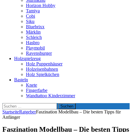
Sturmkind
Horizon Hobby
Tamiya
Cobi
Siku
Bluebrixx
Märklin
Schleich
Hasbro
Playmobil
Ravensburger
Holzspielzeug
Holz Puppenhäuser
Holzeisenbahnen
Holz Spielküchen
Basteln
Knete
Fingerfarbe
Wandtattoo Kinderzimmer
Suchen
nach:
Startseite
Ratgeber
Faszination Modellbau – Die besten Tipps für
Anfänger
Faszination Modellbau – Die besten Tipps