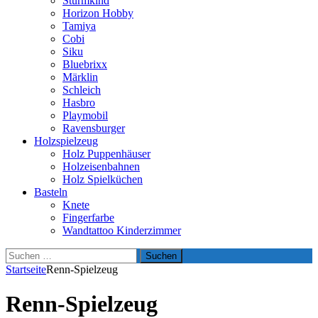
Sturmkind
Horizon Hobby
Tamiya
Cobi
Siku
Bluebrixx
Märklin
Schleich
Hasbro
Playmobil
Ravensburger
Holzspielzeug
Holz Puppenhäuser
Holzeisenbahnen
Holz Spielküchen
Basteln
Knete
Fingerfarbe
Wandtattoo Kinderzimmer
Suchen
nach:
Startseite
Renn-Spielzeug
Renn-Spielzeug