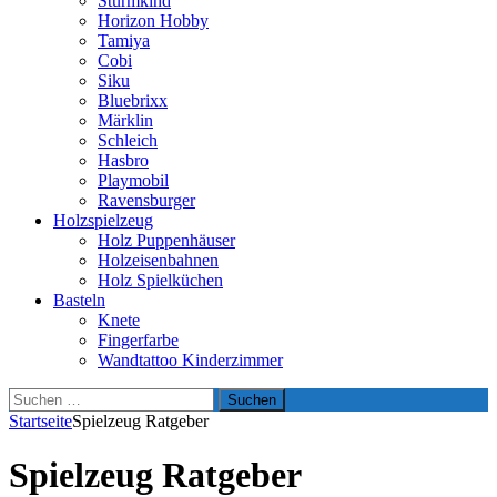
Sturmkind
Horizon Hobby
Tamiya
Cobi
Siku
Bluebrixx
Märklin
Schleich
Hasbro
Playmobil
Ravensburger
Holzspielzeug
Holz Puppenhäuser
Holzeisenbahnen
Holz Spielküchen
Basteln
Knete
Fingerfarbe
Wandtattoo Kinderzimmer
Suchen
nach:
Startseite
Spielzeug Ratgeber
Spielzeug Ratgeber