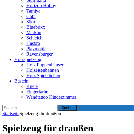
Sturmkind
Horizon Hobby
Tamiya
Cobi
Siku
Bluebrixx
Märklin
Schleich
Hasbro
Playmobil
Ravensburger
Holzspielzeug
Holz Puppenhäuser
Holzeisenbahnen
Holz Spielküchen
Basteln
Knete
Fingerfarbe
Wandtattoo Kinderzimmer
Suchen
nach:
Startseite
Spielzeug für draußen
Spielzeug für draußen