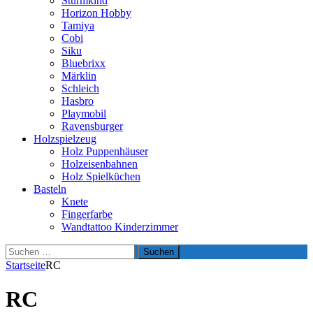
Sturmkind
Horizon Hobby
Tamiya
Cobi
Siku
Bluebrixx
Märklin
Schleich
Hasbro
Playmobil
Ravensburger
Holzspielzeug
Holz Puppenhäuser
Holzeisenbahnen
Holz Spielküchen
Basteln
Knete
Fingerfarbe
Wandtattoo Kinderzimmer
Suchen
nach:
Startseite
RC
RC