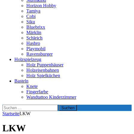
Sturmkind
Horizon Hobby
Tamiya
Cobi
Siku
Bluebrixx
Märklin
Schleich
Hasbro
Playmobil
Ravensburger
Holzspielzeug
Holz Puppenhäuser
Holzeisenbahnen
Holz Spielküchen
Basteln
Knete
Fingerfarbe
Wandtattoo Kinderzimmer
Suchen
nach:
Startseite
LKW
LKW