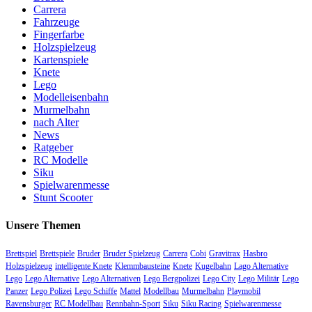
Carrera
Fahrzeuge
Fingerfarbe
Holzspielzeug
Kartenspiele
Knete
Lego
Modelleisenbahn
Murmelbahn
nach Alter
News
Ratgeber
RC Modelle
Siku
Spielwarenmesse
Stunt Scooter
Unsere Themen
Brettspiel
Brettspiele
Bruder
Bruder Spielzeug
Carrera
Cobi
Gravitrax
Hasbro
Holzspielzeug
intelligente Knete
Klemmbausteine
Knete
Kugelbahn
Lago Alternative
Lego
Lego Alternative
Lego Alternativen
Lego Bergpolizei
Lego City
Lego Militär
Lego
Panzer
Lego Polizei
Lego Schiffe
Mattel
Modellbau
Murmelbahn
Playmobil
Ravensburger
RC Modellbau
Rennbahn-Sport
Siku
Siku Racing
Spielwarenmesse