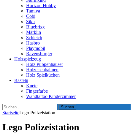
Sturmkind
Horizon Hobby
Tamiya
Cobi
Siku
Bluebrixx
Märklin
Schleich
Hasbro
Playmobil
Ravensburger
Holzspielzeug
Holz Puppenhäuser
Holzeisenbahnen
Holz Spielküchen
Basteln
Knete
Fingerfarbe
Wandtattoo Kinderzimmer
Suchen
nach:
Startseite
Lego Polizeistation
Lego Polizeistation