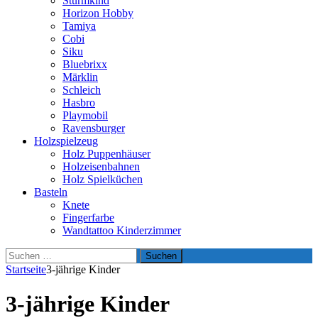
Sturmkind
Horizon Hobby
Tamiya
Cobi
Siku
Bluebrixx
Märklin
Schleich
Hasbro
Playmobil
Ravensburger
Holzspielzeug
Holz Puppenhäuser
Holzeisenbahnen
Holz Spielküchen
Basteln
Knete
Fingerfarbe
Wandtattoo Kinderzimmer
Suchen
nach:
Startseite
3-jährige Kinder
3-jährige Kinder