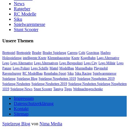
News
Ratgeber
RC Modelle
Siku
Spielwarenmesse
Stunt Scooter
Unsere Themen
Brettspiel
Brettspiele
Bruder
Bruder Spielzeug
Carrera
Cobi
Gravitrax
Hasbro
Holzspielzeug
intelligente Knete
Klemmbausteine
Knete
Kugelbahn
Lago Alternative
Lego
Lego Alternative
Lego Alternativen
Lego Bergpolizei
Lego City
Lego Militär
Lego
Panzer
Lego Polizei
Lego Schiffe
Mattel
Modellbau
Murmelbahn
Playmobil
Ravensburger
RC Modellbau
Rennbahn-Sport
Siku
Siku Racing
Spielwarenmesse
Spielzeug
Spielzeug Blog
Spielzeug Neugheiten 1019
Spielzeug Neugheiten 2019
Spielzeug Neuheiten
Spielzeug Neuheiten 2019
Spielzeug Neuheiten Spielzeug Neugheiten
1019
Spielzeug News
Stunt Scooter
Tamiya
Tipps
Weihnachtsgeschenke
Impressum
Datenschutzerklärung
Kontakt
Sitemap
Spielzeug Blog
von
Nima Media