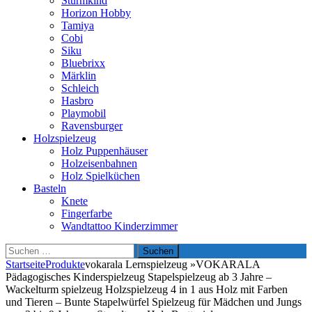
Sturmkind
Horizon Hobby
Tamiya
Cobi
Siku
Bluebrixx
Märklin
Schleich
Hasbro
Playmobil
Ravensburger
Holzspielzeug
Holz Puppenhäuser
Holzeisenbahnen
Holz Spielküchen
Basteln
Knete
Fingerfarbe
Wandtattoo Kinderzimmer
Suchen
nach:
Startseite
Produkte
vokarala Lernspielzeug »VOKARALA
Pädagogisches Kinderspielzeug Stapelspielzeug ab 3 Jahre –
Wackelturm spielzeug Holzspielzeug 4 in 1 aus Holz mit Farben
und Tieren – Bunte Stapelwürfel Spielzeug für Mädchen und Jungs