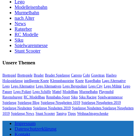
Lego
Modelleisenbahn
Murmelbahn
nach Alter
News
Ratgeber
RC Modelle
Siku
Spielwarenmesse
Stunt Scooter
Unsere Themen
Brettspiel
Brettspiele
Bruder
Bruder Spielzeug
Carrera
Cobi
Gravitrax
Hasbro
Holzspielzeug
intelligente Knete
Klemmbausteine
Knete
Kugelbahn
Lago Alternative
Lego
Lego Alternative
Lego Alternativen
Lego Bergpolizei
Lego City
Lego Militär
Lego
Panzer
Lego Polizei
Lego Schiffe
Mattel
Modellbau
Murmelbahn
Playmobil
Ravensburger
RC Modellbau
Rennbahn-Sport
Siku
Siku Racing
Spielwarenmesse
Spielzeug
Spielzeug Blog
Spielzeug Neugheiten 1019
Spielzeug Neugheiten 2019
Spielzeug Neuheiten
Spielzeug Neuheiten 2019
Spielzeug Neuheiten Spielzeug Neugheiten
1019
Spielzeug News
Stunt Scooter
Tamiya
Tipps
Weihnachtsgeschenke
Impressum
Datenschutzerklärung
Kontakt