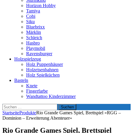
Sturmkind
Horizon Hobby
Tamiya
Cobi
Siku
Bluebrixx
Märklin
Schleich
Hasbro
Playmobil
Ravensburger
Holzspielzeug
Holz Puppenhäuser
Holzeisenbahnen
Holz Spielküchen
Basteln
Knete
Fingerfarbe
Wandtattoo Kinderzimmer
Suchen
nach:
Startseite
Produkte
Rio Grande Games Spiel, Brettspiel »RGG –
Dominion – Erweiterung Abenteuer«
Rio Grande Games Spiel, Brettspiel