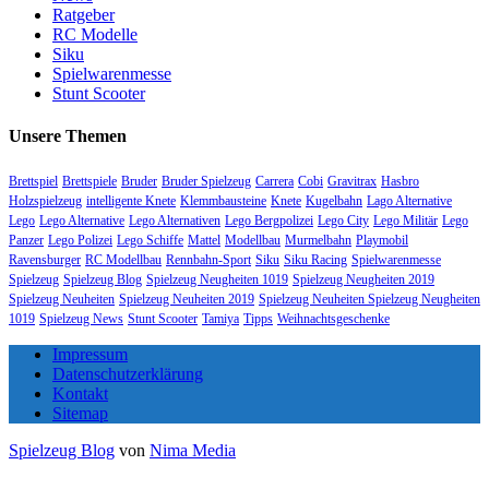
Ratgeber
RC Modelle
Siku
Spielwarenmesse
Stunt Scooter
Unsere Themen
Brettspiel
Brettspiele
Bruder
Bruder Spielzeug
Carrera
Cobi
Gravitrax
Hasbro
Holzspielzeug
intelligente Knete
Klemmbausteine
Knete
Kugelbahn
Lago Alternative
Lego
Lego Alternative
Lego Alternativen
Lego Bergpolizei
Lego City
Lego Militär
Lego
Panzer
Lego Polizei
Lego Schiffe
Mattel
Modellbau
Murmelbahn
Playmobil
Ravensburger
RC Modellbau
Rennbahn-Sport
Siku
Siku Racing
Spielwarenmesse
Spielzeug
Spielzeug Blog
Spielzeug Neugheiten 1019
Spielzeug Neugheiten 2019
Spielzeug Neuheiten
Spielzeug Neuheiten 2019
Spielzeug Neuheiten Spielzeug Neugheiten
1019
Spielzeug News
Stunt Scooter
Tamiya
Tipps
Weihnachtsgeschenke
Impressum
Datenschutzerklärung
Kontakt
Sitemap
Spielzeug Blog
von
Nima Media