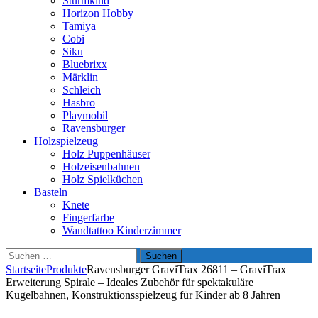
Sturmkind
Horizon Hobby
Tamiya
Cobi
Siku
Bluebrixx
Märklin
Schleich
Hasbro
Playmobil
Ravensburger
Holzspielzeug
Holz Puppenhäuser
Holzeisenbahnen
Holz Spielküchen
Basteln
Knete
Fingerfarbe
Wandtattoo Kinderzimmer
Suchen
nach:
Startseite
Produkte
Ravensburger GraviTrax 26811 – GraviTrax
Erweiterung Spirale – Ideales Zubehör für spektakuläre
Kugelbahnen, Konstruktionsspielzeug für Kinder ab 8 Jahren