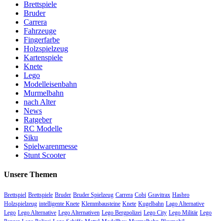
Brettspiele
Bruder
Carrera
Fahrzeuge
Fingerfarbe
Holzspielzeug
Kartenspiele
Knete
Lego
Modelleisenbahn
Murmelbahn
nach Alter
News
Ratgeber
RC Modelle
Siku
Spielwarenmesse
Stunt Scooter
Unsere Themen
Brettspiel
Brettspiele
Bruder
Bruder Spielzeug
Carrera
Cobi
Gravitrax
Hasbro
Holzspielzeug
intelligente Knete
Klemmbausteine
Knete
Kugelbahn
Lago Alternative
Lego
Lego Alternative
Lego Alternativen
Lego Bergpolizei
Lego City
Lego Militär
Lego