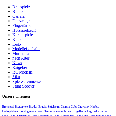
Brettspiele
Bruder
Carrera
Fahrzeuge
Fingerfarbe
Holzspielzeug
Kartenspiele
Knete
Lego
Modelleisenbahn
Murmelbahn
nach Alter
News
Ratgeber
RC Modelle
Siku
Spielwarenmesse
Stunt Scooter
Unsere Themen
Brettspiel
Brettspiele
Bruder
Bruder Spielzeug
Carrera
Cobi
Gravitrax
Hasbro
Holzspielzeug
intelligente Knete
Klemmbausteine
Knete
Kugelbahn
Lago Alternative