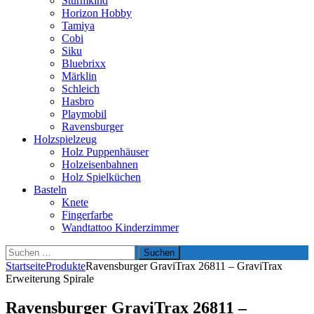
Sturmkind
Horizon Hobby
Tamiya
Cobi
Siku
Bluebrixx
Märklin
Schleich
Hasbro
Playmobil
Ravensburger
Holzspielzeug
Holz Puppenhäuser
Holzeisenbahnen
Holz Spielküchen
Basteln
Knete
Fingerfarbe
Wandtattoo Kinderzimmer
Suchen
nach:
Startseite
Produkte
Ravensburger GraviTrax 26811 – GraviTrax
Erweiterung Spirale
Ravensburger GraviTrax 26811 –