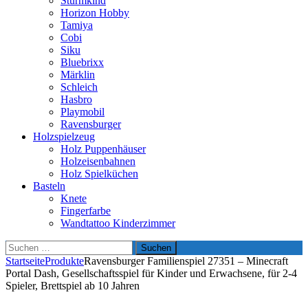
Sturmkind
Horizon Hobby
Tamiya
Cobi
Siku
Bluebrixx
Märklin
Schleich
Hasbro
Playmobil
Ravensburger
Holzspielzeug
Holz Puppenhäuser
Holzeisenbahnen
Holz Spielküchen
Basteln
Knete
Fingerfarbe
Wandtattoo Kinderzimmer
Suchen
nach:
Startseite
Produkte
Ravensburger Familienspiel 27351 – Minecraft
Portal Dash, Gesellschaftsspiel für Kinder und Erwachsene, für 2-4
Spieler, Brettspiel ab 10 Jahren