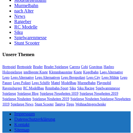
Modelleisenbahn
Murmelbahn
nach Alter
News
Ratgeber
RC Modelle
Siku
Spielwarenmesse
Stunt Scooter
Unsere Themen
Brettspiel
Brettspiele
Bruder
Bruder Spielzeug
Carrera
Cobi
Gravitrax
Hasbro
Holzspielzeug
intelligente Knete
Klemmbausteine
Knete
Kugelbahn
Lago Alternative
Lego
Lego Alternative
Lego Alternativen
Lego Bergpolizei
Lego City
Lego Militär
Lego
Panzer
Lego Polizei
Lego Schiffe
Mattel
Modellbau
Murmelbahn
Playmobil
Ravensburger
RC Modellbau
Rennbahn-Sport
Siku
Siku Racing
Spielwarenmesse
Spielzeug
Spielzeug Blog
Spielzeug Neugheiten 1019
Spielzeug Neugheiten 2019
Spielzeug Neuheiten
Spielzeug Neuheiten 2019
Spielzeug Neuheiten Spielzeug Neugheiten
1019
Spielzeug News
Stunt Scooter
Tamiya
Tipps
Weihnachtsgeschenke
Impressum
Datenschutzerklärung
Kontakt
Sitemap