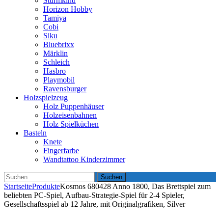
Sturmkind
Horizon Hobby
Tamiya
Cobi
Siku
Bluebrixx
Märklin
Schleich
Hasbro
Playmobil
Ravensburger
Holzspielzeug
Holz Puppenhäuser
Holzeisenbahnen
Holz Spielküchen
Basteln
Knete
Fingerfarbe
Wandtattoo Kinderzimmer
Suchen
nach:
Startseite
Produkte
Kosmos 680428 Anno 1800, Das Brettspiel zum
beliebten PC-Spiel, Aufbau-Strategie-Spiel für 2-4 Spieler,
Gesellschaftsspiel ab 12 Jahre, mit Originalgrafiken, Silver