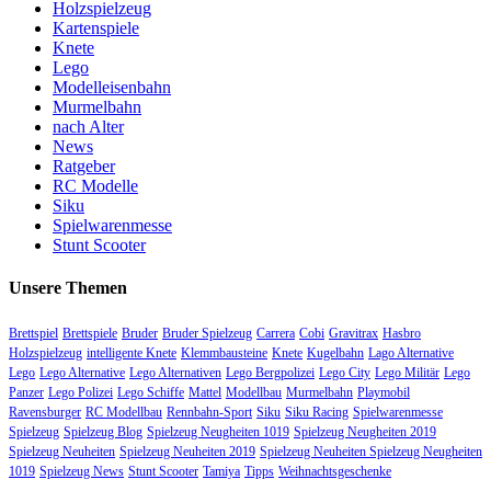
Holzspielzeug
Kartenspiele
Knete
Lego
Modelleisenbahn
Murmelbahn
nach Alter
News
Ratgeber
RC Modelle
Siku
Spielwarenmesse
Stunt Scooter
Unsere Themen
Brettspiel
Brettspiele
Bruder
Bruder Spielzeug
Carrera
Cobi
Gravitrax
Hasbro
Holzspielzeug
intelligente Knete
Klemmbausteine
Knete
Kugelbahn
Lago Alternative
Lego
Lego Alternative
Lego Alternativen
Lego Bergpolizei
Lego City
Lego Militär
Lego
Panzer
Lego Polizei
Lego Schiffe
Mattel
Modellbau
Murmelbahn
Playmobil
Ravensburger
RC Modellbau
Rennbahn-Sport
Siku
Siku Racing
Spielwarenmesse
Spielzeug
Spielzeug Blog
Spielzeug Neugheiten 1019
Spielzeug Neugheiten 2019
Spielzeug Neuheiten
Spielzeug Neuheiten 2019
Spielzeug Neuheiten Spielzeug Neugheiten
1019
Spielzeug News
Stunt Scooter
Tamiya
Tipps
Weihnachtsgeschenke