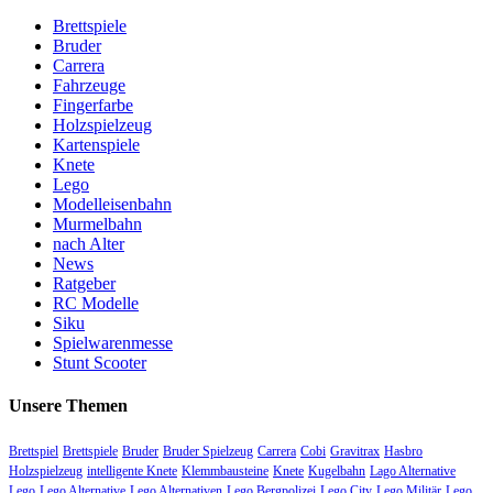
Brettspiele
Bruder
Carrera
Fahrzeuge
Fingerfarbe
Holzspielzeug
Kartenspiele
Knete
Lego
Modelleisenbahn
Murmelbahn
nach Alter
News
Ratgeber
RC Modelle
Siku
Spielwarenmesse
Stunt Scooter
Unsere Themen
Brettspiel
Brettspiele
Bruder
Bruder Spielzeug
Carrera
Cobi
Gravitrax
Hasbro
Holzspielzeug
intelligente Knete
Klemmbausteine
Knete
Kugelbahn
Lago Alternative
Lego
Lego Alternative
Lego Alternativen
Lego Bergpolizei
Lego City
Lego Militär
Lego