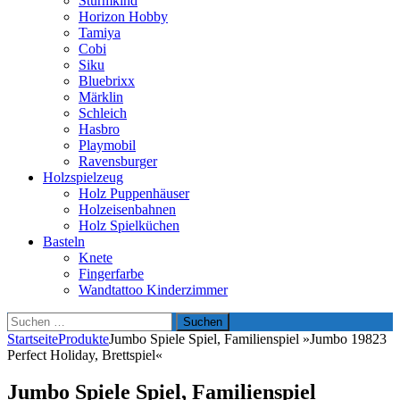
Sturmkind
Horizon Hobby
Tamiya
Cobi
Siku
Bluebrixx
Märklin
Schleich
Hasbro
Playmobil
Ravensburger
Holzspielzeug
Holz Puppenhäuser
Holzeisenbahnen
Holz Spielküchen
Basteln
Knete
Fingerfarbe
Wandtattoo Kinderzimmer
Suchen
nach:
Startseite
Produkte
Jumbo Spiele Spiel, Familienspiel »Jumbo 19823
Perfect Holiday, Brettspiel«
Jumbo Spiele Spiel, Familienspiel