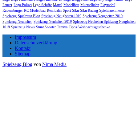
Panzer
Lego Polizei
Lego Schiffe
Mattel
Modellbau
Murmelbahn
Playmobil
Ravensburger
RC Modellbau
Rennbahn-Sport
Siku
Siku Racing
Spielwarenmesse
Spielzeug
Spielzeug Blog
Spielzeug Neugheiten 1019
Spielzeug Neugheiten 2019
Spielzeug Neuheiten
Spielzeug Neuheiten 2019
Spielzeug Neuheiten Spielzeug Neugheiten
1019
Spielzeug News
Stunt Scooter
Tamiya
Tipps
Weihnachtsgeschenke
Impressum
Datenschutzerklärung
Kontakt
Sitemap
Spielzeug Blog
von
Nima Media