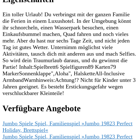
Ein toller Urlaub! Du verbringst mit der ganzen Familie
die Ferien in einem Luxushotel. In der Umgebung könnt
ihr schnorcheln, einen Wasserpark besuchen, einen
Einkaufsbummel machen, Quad fahren und noch vieles
mehr. Aber du hast nur sechs Tage Zeit, und nicht jeden
Tag ist gutes Wetter. Unternimm möglichst viele
Aktivitäten, tausch dich mit anderen aus und mach Selfies.
So wird dein Traumurlaub daraus, und du gewinnst die
Partie! Inhalt:Spielbrett6 Spielfiguren89 Karten79
MarkerSonnenklappe",Aloha", HalsketteAll-Inclusive
ArmbandWarnhinweis:Achtung!? Nicht für Kinder unter 3
Jahren geeignet. Es besteht Erstickungsgefahr wegen
verschluckbarer Kleinteile!
Verfügbare Angebote
Jumbo Spiele Spiel, Familienspiel »Jumbo 19823 Perfect
Holiday, Brettspiel«
Jumbo Spiele Spiel, Familienspiel »Jumbo 19823 Perfect