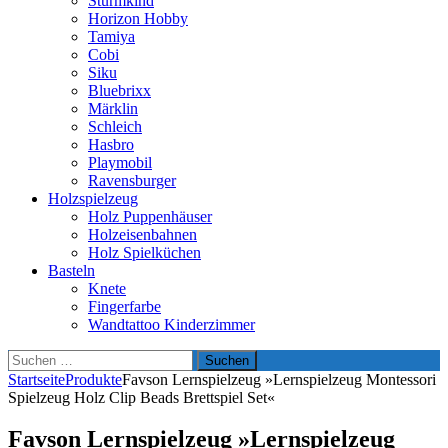
Sturmkind
Horizon Hobby
Tamiya
Cobi
Siku
Bluebrixx
Märklin
Schleich
Hasbro
Playmobil
Ravensburger
Holzspielzeug
Holz Puppenhäuser
Holzeisenbahnen
Holz Spielküchen
Basteln
Knete
Fingerfarbe
Wandtattoo Kinderzimmer
Suchen
nach:
Startseite
Produkte
Favson Lernspielzeug »Lernspielzeug Montessori
Spielzeug Holz Clip Beads Brettspiel Set«
Favson Lernspielzeug »Lernspielzeug