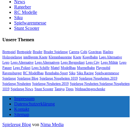
News
Ratgeber
RC Modelle
Siku
Spielwarenmesse
Stunt Scooter
Unsere Themen
Brettspiel
Brettspiele
Bruder
Bruder Spielzeug
Carrera
Cobi
Gravitrax
Hasbro
Holzspielzeug
intelligente Knete
Klemmbausteine
Knete
Kugelbahn
Lago Alternative
Lego
Lego Alternative
Lego Alternativen
Lego Bergpolizei
Lego City
Lego Militär
Lego
Panzer
Lego Polizei
Lego Schiffe
Mattel
Modellbau
Murmelbahn
Playmobil
Ravensburger
RC Modellbau
Rennbahn-Sport
Siku
Siku Racing
Spielwarenmesse
Spielzeug
Spielzeug Blog
Spielzeug Neugheiten 1019
Spielzeug Neugheiten 2019
Spielzeug Neuheiten
Spielzeug Neuheiten 2019
Spielzeug Neuheiten Spielzeug Neugheiten
1019
Spielzeug News
Stunt Scooter
Tamiya
Tipps
Weihnachtsgeschenke
Impressum
Datenschutzerklärung
Kontakt
Sitemap
Spielzeug Blog
von
Nima Media