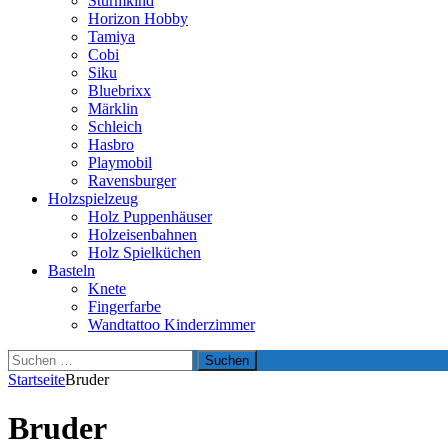
Sturmkind
Horizon Hobby
Tamiya
Cobi
Siku
Bluebrixx
Märklin
Schleich
Hasbro
Playmobil
Ravensburger
Holzspielzeug
Holz Puppenhäuser
Holzeisenbahnen
Holz Spielküchen
Basteln
Knete
Fingerfarbe
Wandtattoo Kinderzimmer
Suchen
nach:
Startseite
Bruder
Bruder