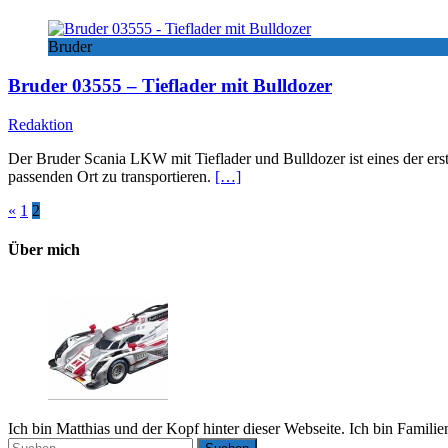
Bruder
Bruder 03555 – Tieflader mit Bulldozer
Redaktion
Der Bruder Scania LKW mit Tieflader und Bulldozer ist eines der e
passenden Ort zu transportieren.
[…]
Seitennummerierung
«
1
2
der
Über mich
Beiträge
Ich bin Matthias und der Kopf hinter dieser Webseite. Ich bin Famili
Suchen