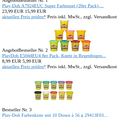
Angebot
Bestseller Nr. 1
Play-Doh A7924EUC Super Farbenset (20er Pack),...
23,99 EUR
15,99 EUR
aktuellen Preis prüfen*
Preis inkl. MwSt., zzgl. Versandkos
Angebot
Bestseller Nr. 2
PlayDoh E5044EU4 8er Pack, Knete in Regenbogen...
8,99 EUR
5,99 EUR
aktuellen Preis prüfen*
Preis inkl. MwSt., zzgl. Versandkos
Bestseller Nr. 3
Play-Doh Farbenkiste mit 10 Dosen à 56 g 29413F03...