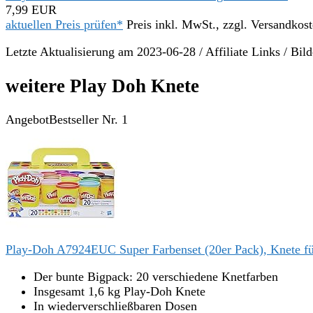
7,99 EUR
aktuellen Preis prüfen*
Preis inkl. MwSt., zzgl. Versandkos
Letzte Aktualisierung am 2023-06-28 / Affiliate Links / Bi
weitere Play Doh Knete
Angebot
Bestseller Nr. 1
Play-Doh A7924EUC Super Farbenset (20er Pack), Knete für 
Der bunte Bigpack: 20 verschiedene Knetfarben
Insgesamt 1,6 kg Play-Doh Knete
In wiederverschließbaren Dosen