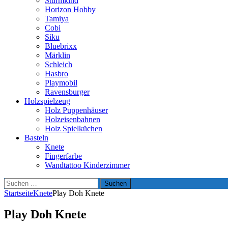
Sturmkind
Horizon Hobby
Tamiya
Cobi
Siku
Bluebrixx
Märklin
Schleich
Hasbro
Playmobil
Ravensburger
Holzspielzeug
Holz Puppenhäuser
Holzeisenbahnen
Holz Spielküchen
Basteln
Knete
Fingerfarbe
Wandtattoo Kinderzimmer
Suchen
nach:
Startseite
Knete
Play Doh Knete
Play Doh Knete