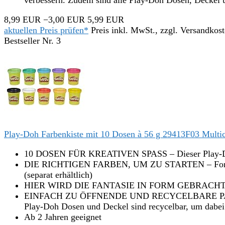
verbessern. Zudem sind alle Play-Doh Dosen, Deckel u
8,99 EUR
−3,00 EUR
5,99 EUR
aktuellen Preis prüfen*
Preis inkl. MwSt., zzgl. Versandkos
Bestseller Nr. 3
Play-Doh Farbenkiste mit 10 Dosen à 56 g 29413F03 Multic
10 DOSEN FÜR KREATIVEN SPASS – Dieser Play-Doh 10e
DIE RICHTIGEN FARBEN, UM ZU STARTEN – Formen, drü
(separat erhältlich)
HIER WIRD DIE FANTASIE IN FORM GEBRACHT – Die wei
EINFACH ZU ÖFFNENDE UND RECYCELBARE PACKUNG – D
Play-Doh Dosen und Deckel sind recycelbar, um dabei 
Ab 2 Jahren geeignet