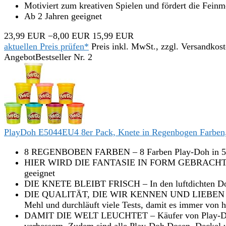
Motiviert zum kreativen Spielen und fördert die Feinm
Ab 2 Jahren geeignet
23,99 EUR
−8,00 EUR
15,99 EUR
aktuellen Preis prüfen*
Preis inkl. MwSt., zzgl. Versandkos
Angebot
Bestseller Nr. 2
PlayDoh E5044EU4 8er Pack, Knete in Regenbogen Farben, fü
8 REGENBOBEN FARBEN – 8 Farben Play-Doh in 56g
HIER WIRD DIE FANTASIE IN FORM GEBRACHT – wird e
geeignet
DIE KNETE BLEIBT FRISCH – In den luftdichten Dose
DIE QUALITÄT, DIE WIR KENNEN UND LIEBEN – Play-
Mehl und durchläuft viele Tests, damit es immer von hö
DAMIT DIE WELT LEUCHTET – Käufer von Play-Doh Kn