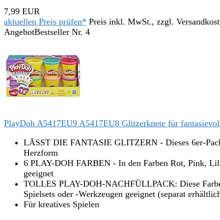
7,99 EUR
aktuellen Preis prüfen*
Preis inkl. MwSt., zzgl. Versandkos
Angebot
Bestseller Nr. 4
PlayDoh A5417EU9 A5417EU8 Glitzerknete für fantasievolle
LÄSST DIE FANTASIE GLITZERN - Dieses 6er-Pack Play
Herzform
6 PLAY-DOH FARBEN - In den Farben Rot, Pink, Lila, G
geeignet
TOLLES PLAY-DOH-NACHFÜLLPACK: Diese Farben könne
Spielsets oder -Werkzeugen geeignet (separat erhältlic
Für kreatives Spielen